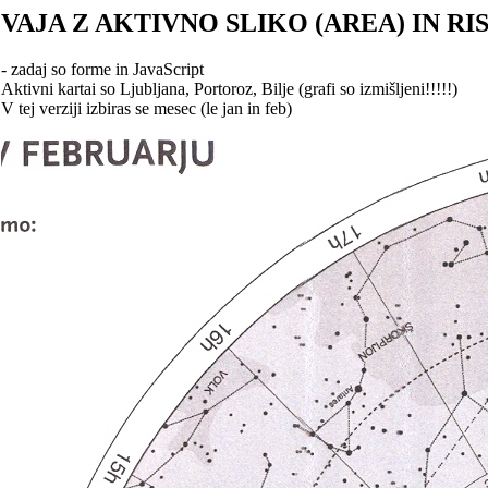
VAJA Z AKTIVNO SLIKO (AREA) IN RIS
- zadaj so forme in JavaScript
Aktivni kartai so Ljubljana, Portoroz, Bilje (grafi so izmišljeni!!!!!)
V tej verziji izbiras se mesec (le jan in feb)