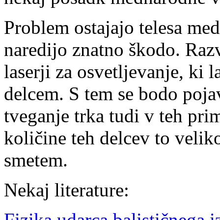
Problem ostajajo telesa me
naredijo znatno škodo. Razv
laserji za osvetljevanje, ki
delcem. S tem se bodo pojav
tveganje trka tudi v teh pri
količine teh delcev to veliko
smetem.
Nekaj literature:
Fizika udarca balističnega i