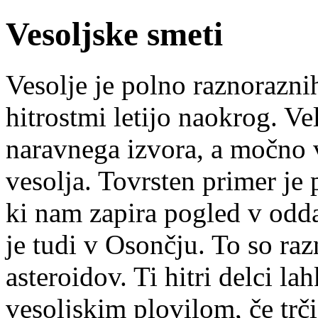
Vesoljske smeti
Vesolje je polno raznoraznih
hitrostmi letijo naokrog. Ve
naravnega izvora, a močno 
vesolja. Tovrsten primer je 
ki nam zapira pogled v odda
je tudi v Osončju. To so ra
asteroidov. Ti hitri delci la
vesoljskim plovilom, če trč