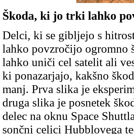
Škoda, ki jo trki lahko po
Delci, ki se gibljejo s hitr
lahko povzročijo ogromno 
lahko uniči cel satelit ali v
ki ponazarjajo, kakšno škod
manj. Prva slika je eksperim
druga slika je posnetek škod
delec na oknu Space Shuttla,
sončni celici Hubblovega te