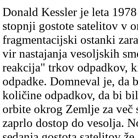
Donald Kessler je leta 1978
stopnji gostote satelitov v 
fragmentacijski ostanki zara
vir nastajanja vesoljskih sm
reakcija" trkov odpadkov, k
odpadke. Domneval je, da bi
količine odpadkov, da bi bi
orbite okrog Zemlje za več s
zaprlo dostop do vesolja. N
sedanja gostota satelitov že