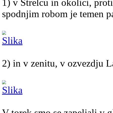
1) v Strelcu in okolici, prot
spodnjim robom je temen pas
2) in v zenitu, v ozvezdju 
V torek smo se zapeljali v g