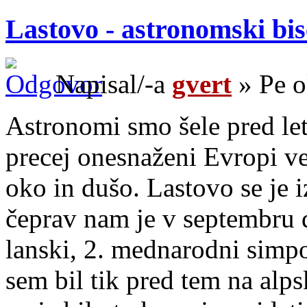
Lastovo - astronomski bi
Napisal/-a
gvert
» Pe o
Astronomi smo šele pred leti
precej onesnaženi Evropi ve
oko in dušo. Lastovo se je i
čeprav nam je v septembru 
lanski, 2. mednarodni simpo
sem bil tik pred tem na alp