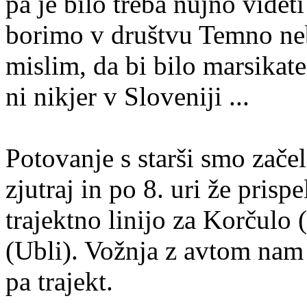
pa je bilo treba nujno videt
borimo v društvu Temno nebo
mislim, da bi bilo marsikat
ni nikjer v Sloveniji ...
Potovanje s starši smo začel
zjutraj in po 8. uri že prisp
trajektno linijo za Korčulo
(Ubli). Vožnja z avtom nam j
pa trajekt.