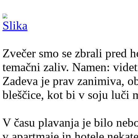
Zvečer smo se zbrali pred h
temačni zaliv. Namen: videt
Zadeva je prav zanimiva, o
bleščice, kot bi v soju luči 
V času plavanja je bilo neb
v apartmaje in hotele nekate