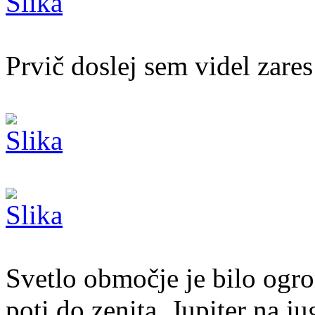
Prvič doslej sem videl zare
Svetlo območje je bilo ogro
poti do zenita. Jupiter na j