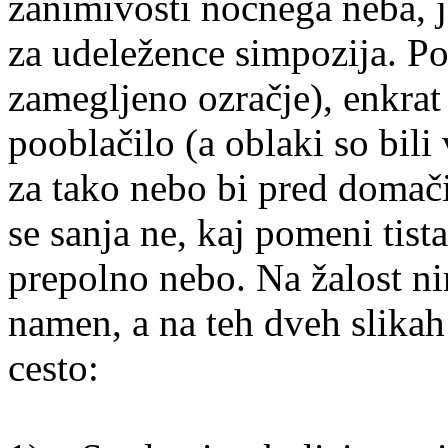
zanimivosti nočnega neba, j
za udeležence simpozija. Pog
zamegljeno ozračje), enkrat 
pooblačilo (a oblaki so bil
za tako nebo bi pred domač
se sanja ne, kaj pomeni tis
prepolno nebo. Na žalost n
namen, a na teh dveh slikah
cesto: