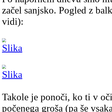
začel sanjsko. Pogled z balk
vidi):
Takole je ponoči, ko ti v oči
počenega groša (pa še vsaka