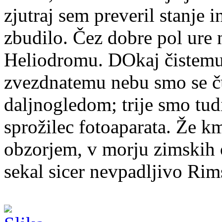
zjutraj sem preveril stanje 
zbudilo. Čez dobre pol ure n
Heliodromu. DOkaj čistemu
zvezdnatemu nebu smo se ču
daljnogledom; trije smo tudi
sprožilec fotoaparata. Že k
obzorjem, v morju zimskih oz
sekal sicer nevpadljivo Rim